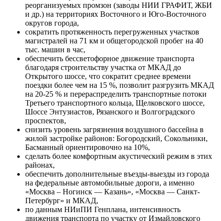
реорганизуемых промзон (заводы НИИ ГРАФИТ, ЖБИ
и др.) на территориях Восточного и Юго-Восточного
округов города,
сократить протяженность перегруженных участков
магистралей на 71 км и общегородской пробег на 40
тыс. машин в час,
обеспечить бессветофорное движение транспорта
благодаря строительству участка от МКАД до
Открытого шоссе, что сократит среднее времени
поездки более чем на 15 %, позволит разгрузить МКАД
на 20-25 % и перераспределить транспортные потоки
Третьего транспортного кольца, Щелковского шоссе,
Шоссе Энтузиастов, Рязанского и Волгоградского
проспектов,
снизить уровень загрязнения воздушного бассейна в
жилой застройке районов: Богородский, Сокольники,
Басманный ориентировочно на 10%,
сделать более комфортным акустический режим в этих
районах,
обеспечить дополнительные въезды-выезды из города
на федеральные автомобильные дороги, а именно
«Москва – Ногинск — Казань», «Москва — Санкт-
Петербург» и МКАД,
по данным НИиПИ Генплана, интенсивность
движения транспорта по участку от Измайловского