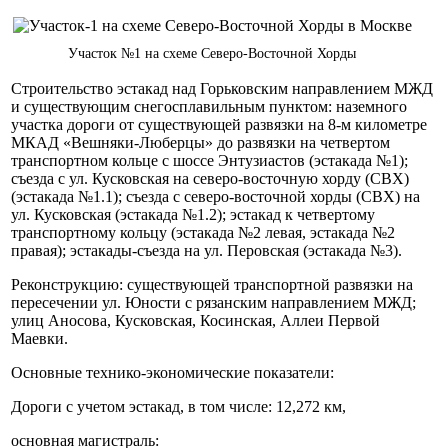
Участок №1 на схеме Северо-Восточной Хорды
Строительство эстакад над Горьковским направлением МЖД
и существующим снегосплавильным пунктом: наземного
участка дороги от существующей развязки на 8-м километре
МКАД «Вешняки-Люберцы» до развязки на четвертом
транспортном кольце с шоссе Энтузиастов (эстакада №1);
съезда с ул. Кусковская на северо-восточную хорду (СВХ)
(эстакада №1.1); съезда с северо-восточной хорды (СВХ) на
ул. Кусковская (эстакада №1.2); эстакад к четвертому
транспортному кольцу (эстакада №2 левая, эстакада №2
правая); эстакады-съезда на ул. Перовская (эстакада №3).
Реконструкцию: существующей транспортной развязки на
пересечении ул. Юности с рязанским направлением МЖД;
улиц Аносова, Кусковская, Косинская, Аллеи Первой
Маевки.
Основные технико-экономические показатели:
Дороги с учетом эстакад, в том числе: 12,272 км,
основная магистраль: